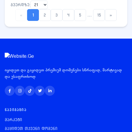
გვერდზე:
…
«
1
2
3
4
5
15
»
იყიდეთ და გაყიდეთ პრემიუმ დომენები სწრაფად, მარტივად
და უსაფრთხოდ
ᲜᲐᲕᲘᲒᲐᲪᲘᲐ
მარკეტი
გაყიდეთ თქვენი დომენი