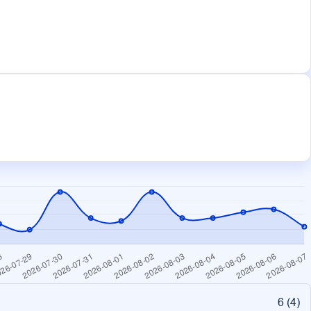
6 (
4
)