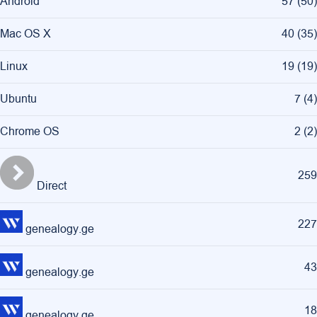
Android
57
(
50
)
Mac OS X
40
(
35
)
Linux
19
(
19
)
Ubuntu
7
(
4
)
Chrome OS
2
(
2
)
259
Direct
227
genealogy.ge
43
genealogy.ge
18
genealogy.ge