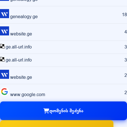
18
genealogy.ge
4
website.ge
ge.all-url.info
3
ge.all-url.info
3
2
website.ge
2
www.google.com
დომენის შეძენა