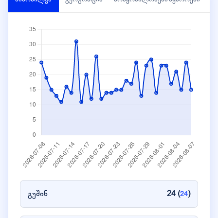
გუშინ
24 (
)
24