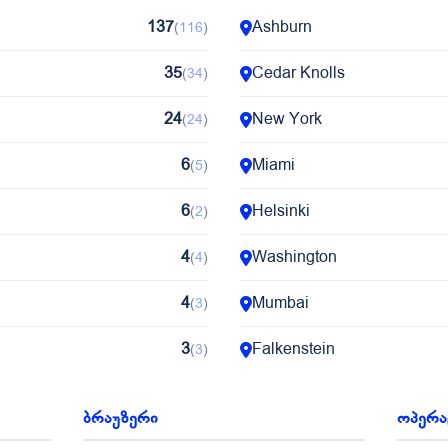
137
Ashburn
(
116
)
35
Cedar Knolls
(
34
)
24
New York
(
24
)
6
Miami
(
5
)
6
Helsinki
(
2
)
4
Washington
(
4
)
4
Mumbai
(
3
)
3
Falkenstein
(
3
)
3
Dallas
(
3
)
ბრაუზერი
ოპერა
3
Boydton
(
2
)