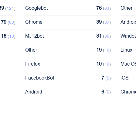
39
Googlebot
76
Other
(
121
)
(
63
)
79
Chrome
39
Androi
(
68
)
(
37
)
18
MJ12bot
31
Windo
(
18
)
(
30
)
Other
19
Linux
(
10
)
Firefox
10
Mac O
(
10
)
FacebookBot
7
iOS
(
6
)
Android
6
Chrom
(
6
)
SemrushBot
5
(
5
)
Go-http-client
5
(
5
)
DuckDuckBot
4
(
4
)