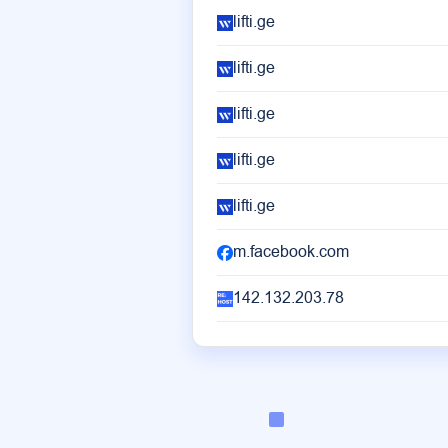
lifti.ge
lifti.ge
lifti.ge
lifti.ge
lifti.ge
m.facebook.com
142.132.203.78