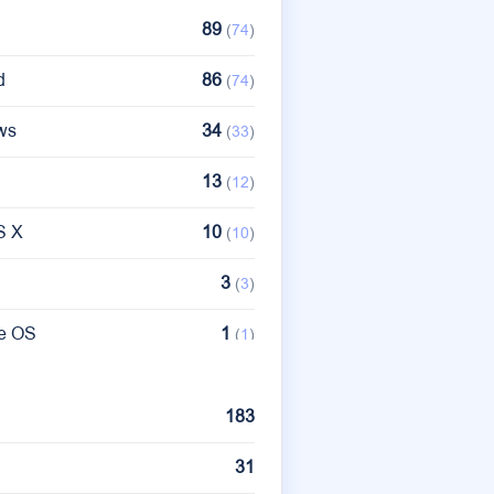
89
(
74
)
d
86
(
74
)
ws
34
(
33
)
13
(
12
)
S X
10
(
10
)
3
(
3
)
e OS
1
(
1
)
183
31