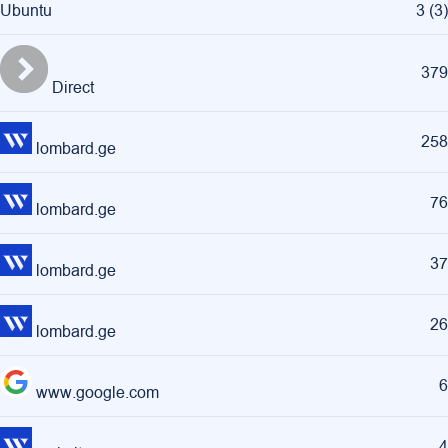
Ubuntu
3
(
3
)
379
Direct
258
lombard.ge
76
lombard.ge
37
lombard.ge
26
lombard.ge
6
www.google.com
4