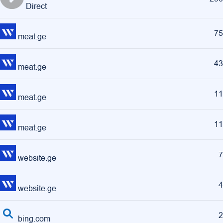
Direct
75
meat.ge
43
meat.ge
11
meat.ge
11
meat.ge
7
website.ge
4
website.ge
2
bing.com