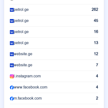
Chrome OS
1
(
1
)
petrol.ge
262
petrol.ge
45
petrol.ge
16
petrol.ge
13
website.ge
12
website.ge
7
l.instagram.com
4
www.facebook.com
4
m.facebook.com
2