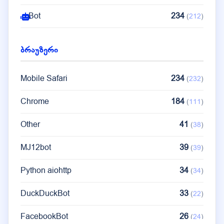
Bot
234
(
212
)
ბრაუზერი
Mobile Safari
234
(
232
)
Chrome
184
(
111
)
Other
41
(
38
)
MJ12bot
39
(
39
)
Python aiohttp
34
(
34
)
DuckDuckBot
33
(
22
)
FacebookBot
26
(
24
)