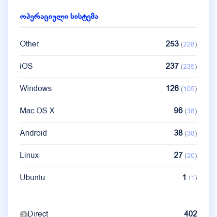
Googlebot
22
(
22
)
ოპერაციული სისტემა
Edge
22
(
21
)
Other
253
(
228
)
Opera
13
(
1
)
iOS
237
(
235
)
Windows
126
(
105
)
Mac OS X
96
(
38
)
Android
38
(
38
)
Linux
27
(
20
)
Ubuntu
1
(
1
)
Kubuntu
1
(
1
)
Direct
402