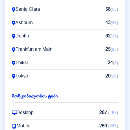
Santa Clara
58
(
58
)
Ashburn
43
(
43
)
Dublin
32
(
25
)
Frankfurt am Main
25
(
25
)
Tbilisi
24
(
8
)
Tokyo
20
(
20
)
Singapore
19
(
19
)
მოწყობილობის ტიპი
Washington
17
(
13
)
Desktop
287
(
198
)
Mobile
259
(
257
)