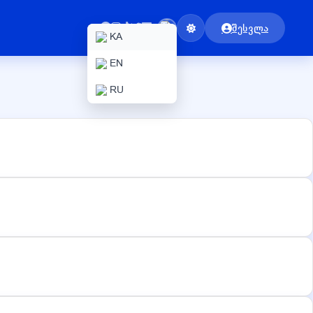
შესვლა
KA
EN
RU