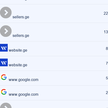
22
sellers.ge
13
sellers.ge
8
website.ge
7
website.ge
5
www.google.com
2
www.google.com