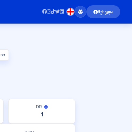
შესვლა
rce
DR
1
ვადა