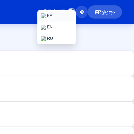
შესვლა
KA
EN
RU