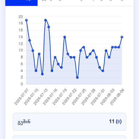
გუშინ
11 (
)
9