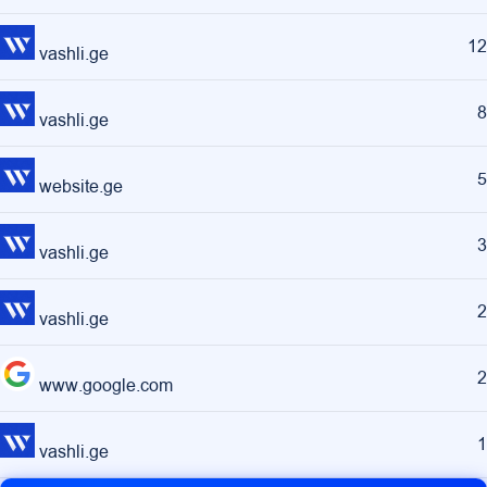
12
vashli.ge
8
vashli.ge
5
website.ge
3
vashli.ge
2
vashli.ge
2
www.google.com
1
vashli.ge