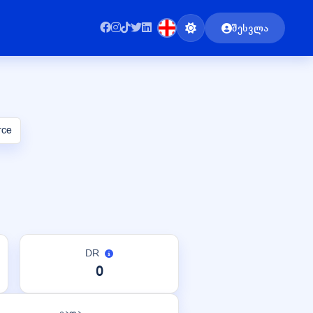
შესვლა
rce
DR
0
ვადა