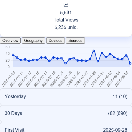
5,531
Total Views
5,235 uniq.
Overview
Geography
Devices
Sources
Yesterday
11 (
10
)
30 Days
782 (
690
)
First Visit
2025-09-28