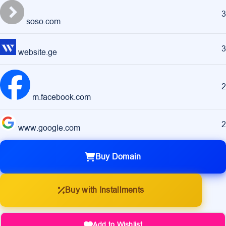
3
soso.com
3
website.ge
2
m.facebook.com
2
www.google.com
Buy Domain
Buy with Installments
Add to Wishlist