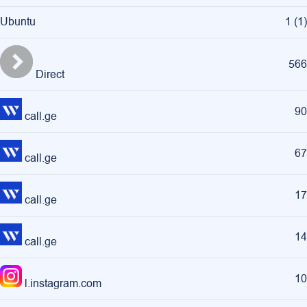
Ubuntu
1
(
1
)
566
Direct
90
call.ge
67
call.ge
17
call.ge
14
call.ge
10
l.instagram.com