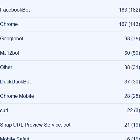
FacebookBot
183
(
182
)
Chrome
167
(
143
)
Googlebot
93
(
75
)
MJ12bot
50
(
50
)
Other
38
(
31
)
DuckDuckBot
37
(
30
)
Chrome Mobile
28
(
28
)
curl
22
(
3
)
Snap URL Preview Service; bot
21
(
19
)
Mobile Safari
16
(
15
)