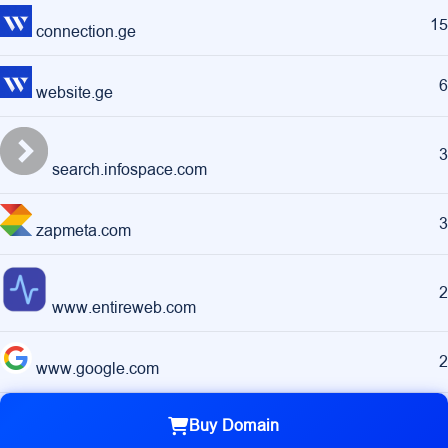
15
connection.ge
6
website.ge
3
search.infospace.com
3
zapmeta.com
2
www.entireweb.com
2
www.google.com
Buy Domain