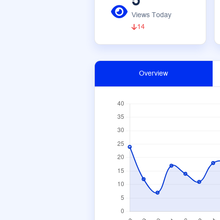
5
Views Today
14
Overview