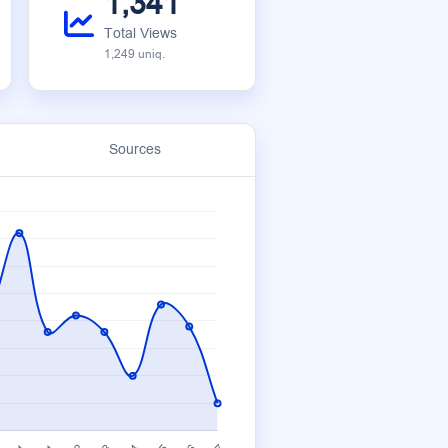
1,341
Total Views
1,249 uniq.
Sources