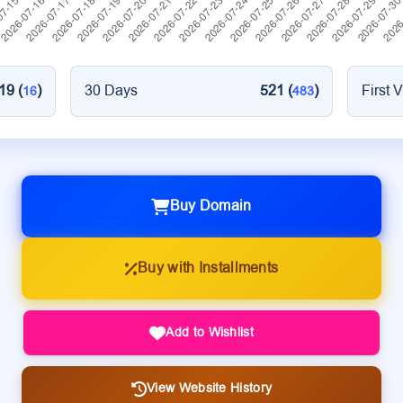
19 (
)
30 Days
521 (
)
First V
16
483
Buy Domain
Buy with Installments
Add to Wishlist
View Website History