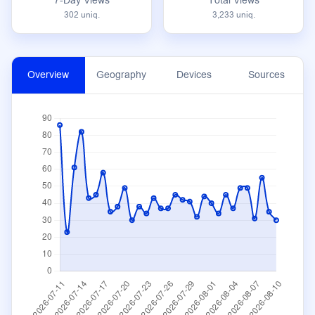
7-Day Views
Total Views
302 uniq.
3,233 uniq.
Overview
Geography
Devices
Sources