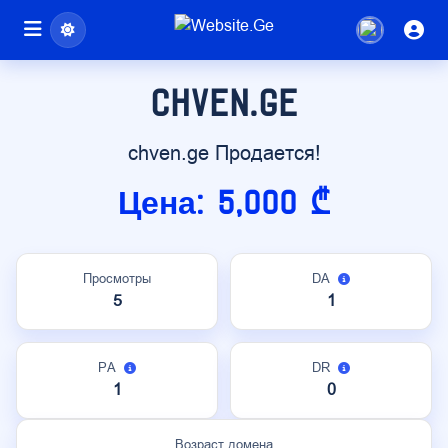
chven.ge
chven.ge Продается!
Цена: 5,000 ₾
Просмотры
DA
5
1
PA
DR
1
0
Возраст домена