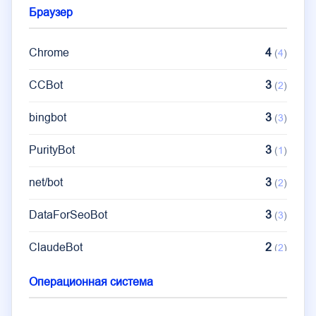
Браузер
Chrome
4
(
4
)
CCBot
3
(
2
)
bingbot
3
(
3
)
PurityBot
3
(
1
)
net/bot
3
(
2
)
DataForSeoBot
3
(
3
)
ClaudeBot
2
(
2
)
SemrushBot
2
(
2
)
Операционная система
YandexBot
1
(
1
)