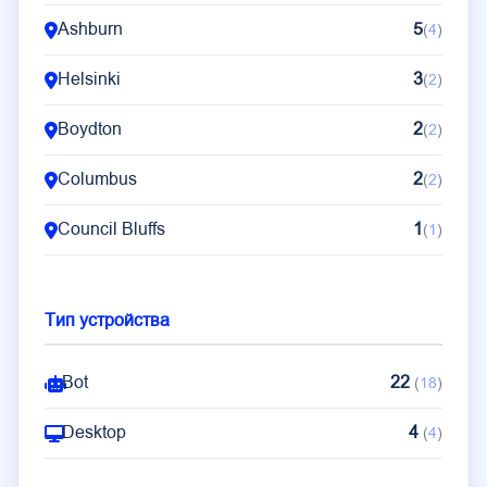
Ashburn
5
(
4
)
Helsinki
3
(
2
)
Boydton
2
(
2
)
Columbus
2
(
2
)
Council Bluffs
1
(
1
)
Тип устройства
Bot
22
(
18
)
Desktop
4
(
4
)