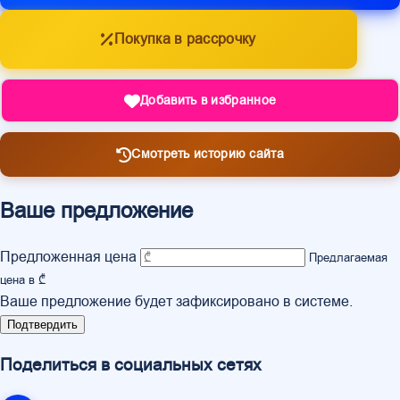
Покупка в рассрочку
Добавить в избранное
Смотреть историю сайта
Ваше предложение
Предложенная цена
Предлагаемая
цена в ₾
Ваше предложение будет зафиксировано в системе.
Подтвердить
Поделиться в социальных сетях