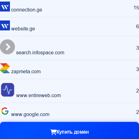
15
connection.ge
6
website.ge
3
search.infospace.com
3
zapmeta.com
2
www.entireweb.com
2
www.google.com
Купить домен