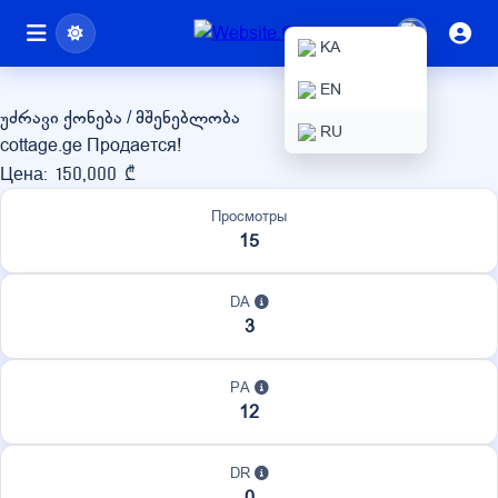
cottage.ge
KA
EN
უძრავი ქონება / მშენებლობა
RU
cottage.ge Продается!
Цена: 150,000 ₾
Просмотры
15
DA
3
PA
12
DR
0