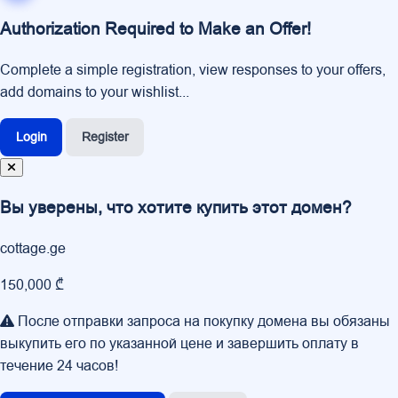
Authorization Required to Make an Offer!
Complete a simple registration, view responses to your offers,
add domains to your wishlist...
Login
Register
Вы уверены, что хотите купить этот домен?
cottage.ge
150,000 ₾
После отправки запроса на покупку домена вы обязаны
выкупить его по указанной цене и завершить оплату в
течение 24 часов!