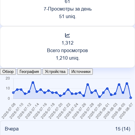
61
7-Просмотры за день
51 uniq.
1,312
Всего просмотров
1,210 uniq.
Обзор
География
Устройства
Источники
Вчера
15 (
14
)