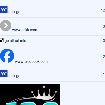
12
disk.ge
3
www.slikk.com
ge.all-url.info
3
2
www.facebook.com
1
disk.ge