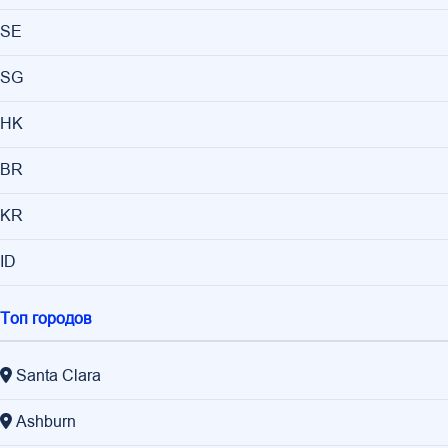
SE
SG
HK
BR
KR
ID
Топ городов
Santa Clara
Ashburn