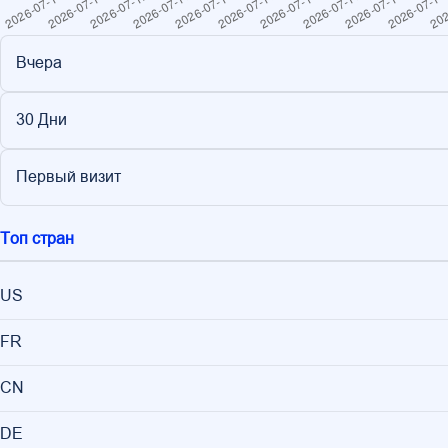
Вчера
30 Дни
Первый визит
Топ стран
US
FR
CN
DE