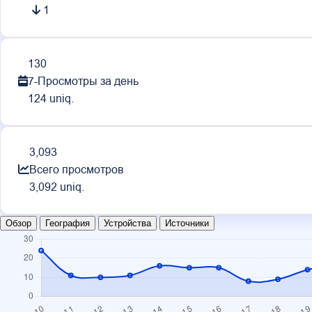
1
130
7-Просмотры за день
124 uniq.
3,093
Всего просмотров
3,092 uniq.
Обзор
География
Устройства
Источники