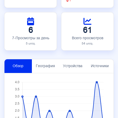
1
6
61
7-Просмотры за день
Всего просмотров
5 uniq.
54 uniq.
Обзор
География
Устройства
Источники