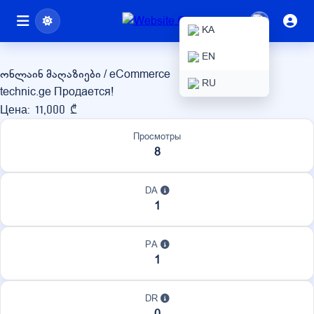
technic.ge
KA
EN
ონლაინ მაღაზიები / eCommerce
RU
technic.ge Продается!
Цена: 11,000 ₾
Просмотры
8
DA
1
PA
1
DR
0