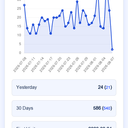
Yesterday
24 (
)
21
30 Days
586 (
)
540