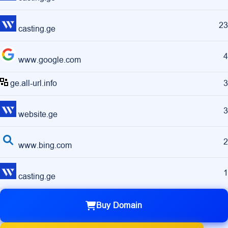
23
casting.ge
4
www.google.com
ge.all-url.info
3
3
website.ge
2
www.bing.com
1
casting.ge
Buy Domain