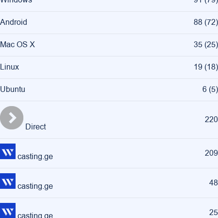
Windows
91
(
79
)
Android
88
(
72
)
Mac OS X
35
(
25
)
Linux
19
(
18
)
Ubuntu
6
(
5
)
220
Direct
209
casting.ge
48
casting.ge
25
casting.ge