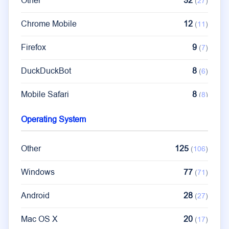
Other
32
(
27
)
Chrome Mobile
12
(
11
)
Firefox
9
(
7
)
DuckDuckBot
8
(
6
)
Mobile Safari
8
(
8
)
Googlebot
8
(
8
)
Operating System
Go-http-client
7
(
7
)
Other
125
(
106
)
Edge
6
(
5
)
Windows
77
(
71
)
Android
28
(
27
)
Mac OS X
20
(
17
)