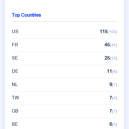
Top Countries
US
115
(
100
)
FR
45
(
44
)
SE
25
(
25
)
DE
11
(
8
)
NL
9
(
7
)
TW
7
(
6
)
GB
7
(
7
)
BE
6
(
5
)