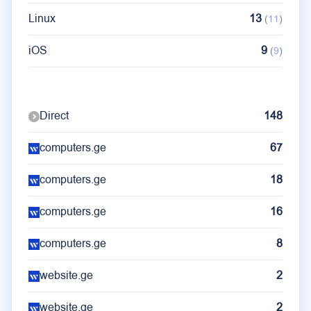
Linux
13
(
11
)
iOS
9
(
9
)
Direct
148
computers.ge
67
computers.ge
18
computers.ge
16
computers.ge
8
website.ge
2
website.ge
2