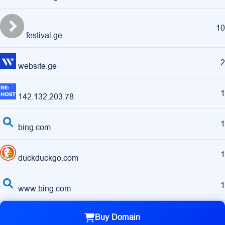
10
festival.ge
2
website.ge
1
142.132.203.78
1
bing.com
1
duckduckgo.com
1
www.bing.com
Buy Domain