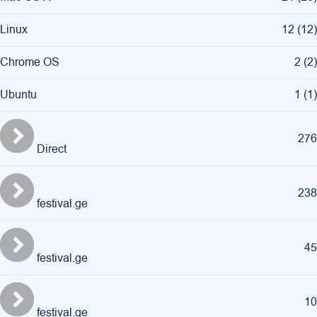
Linux
12
(
12
)
Chrome OS
2
(
2
)
Ubuntu
1
(
1
)
276
Direct
238
festival.ge
45
festival.ge
10
festival.ge