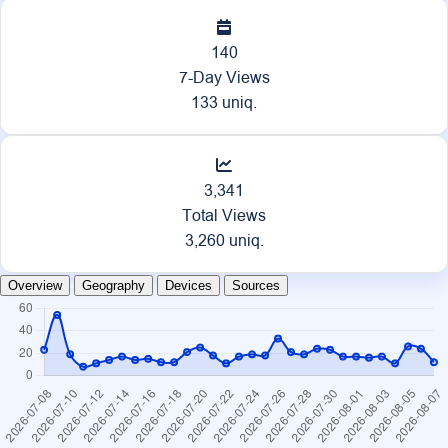
140
7-Day Views
133 uniq.
3,341
Total Views
3,260 uniq.
Overview
Geography
Devices
Sources