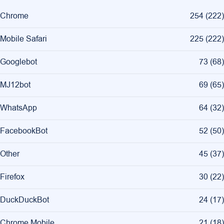
Chrome
254
(
222
)
Mobile Safari
225
(
222
)
Googlebot
73
(
68
)
MJ12bot
69
(
65
)
WhatsApp
64
(
32
)
FacebookBot
52
(
50
)
Other
45
(
37
)
Firefox
30
(
22
)
DuckDuckBot
24
(
17
)
Chrome Mobile
21
(
18
)