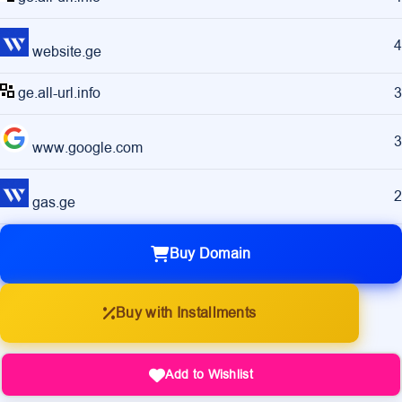
4
website.ge
ge.all-url.info
3
3
www.google.com
2
gas.ge
Buy Domain
Buy with Installments
Add to Wishlist