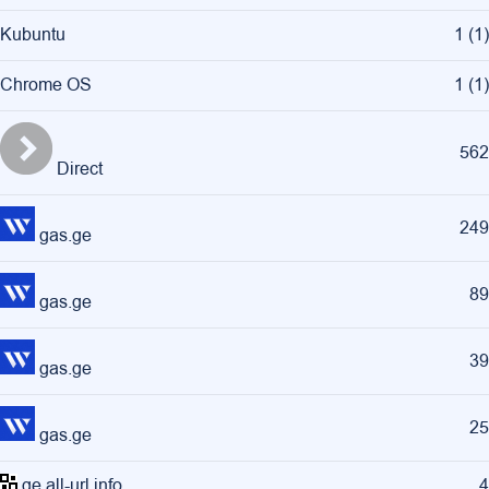
Kubuntu
1
(
1
)
Chrome OS
1
(
1
)
562
Direct
249
gas.ge
89
gas.ge
39
gas.ge
25
gas.ge
ge.all-url.info
4