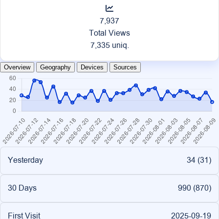
7,937
Total Views
7,335 uniq.
Overview
Geography
Devices
Sources
Yesterday
34 (
31
)
30 Days
990 (
870
)
First Visit
2025-09-19