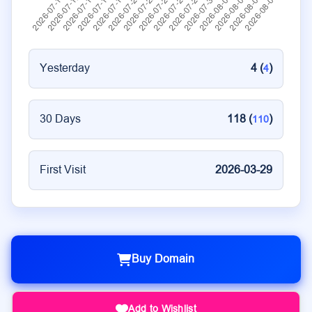
Yesterday
4 (
)
4
30 Days
118 (
)
110
First Visit
2026-03-29
Buy Domain
Add to Wishlist