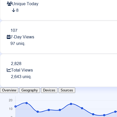
Unique Today
8
107
7-Day Views
97 uniq.
2,828
Total Views
2,643 uniq.
Overview
Geography
Devices
Sources