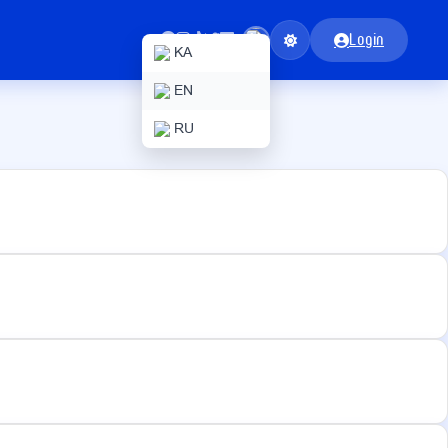
Login
KA
EN
RU