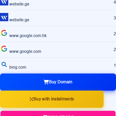
4
website.ge
3
website.ge
2
www.google.com.hk
2
www.google.com
1
bing.com
Buy Domain
Buy with Installments