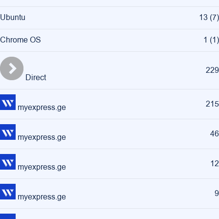
Ubuntu
13
(
7
)
Chrome OS
1
(
1
)
229
Direct
215
myexpress.ge
46
myexpress.ge
12
myexpress.ge
9
myexpress.ge