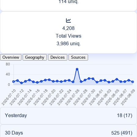
114 uniq.
4,208
Total Views
3,986 uniq.
Overview
Geography
Devices
Sources
Yesterday
18 (
17
)
30 Days
525 (
491
)