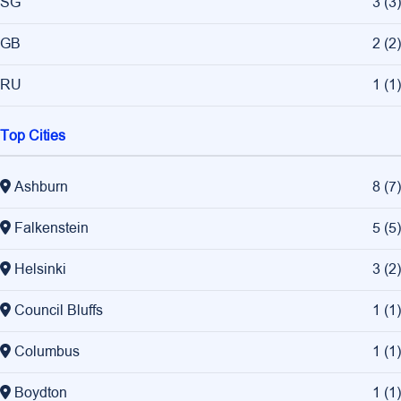
SG
3
(
3
)
GB
2
(
2
)
RU
1
(
1
)
Top Cities
Ashburn
8
(
7
)
Falkenstein
5
(
5
)
Helsinki
3
(
2
)
Council Bluffs
1
(
1
)
Columbus
1
(
1
)
Boydton
1
(
1
)