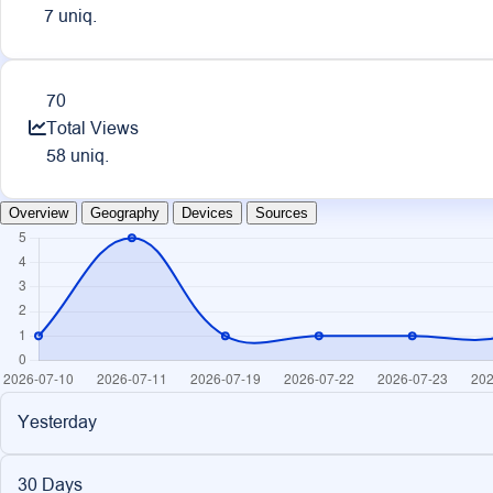
7 uniq.
70
Total Views
58 uniq.
Overview
Geography
Devices
Sources
Yesterday
30 Days