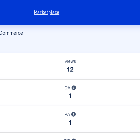
Marketplace
eCommerce
Views
12
DA
1
PA
1