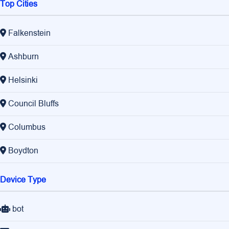
Top Cities
Falkenstein
Ashburn
Helsinki
Council Bluffs
Columbus
Boydton
Device Type
bot