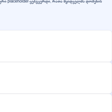
ური placeholder-ვებგვერდი, რათა მყიდველმა დომენის