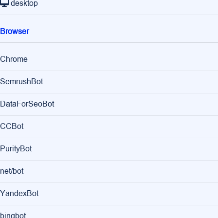
desktop
Browser
Chrome
SemrushBot
DataForSeoBot
CCBot
PurityBot
net/bot
YandexBot
bingbot