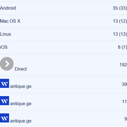
Android
35
(
33
)
Mac OS X
13
(
12
)
Linux
13
(
13
)
iOS
8
(
7
)
192
Direct
39
antique.ge
11
antique.ge
9
antique.ge