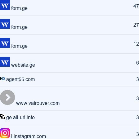
47
form.ge
27
form.ge
12
form.ge
6
website.ge
agent55.com
3
3
www.vatrouver.com
ge.all-url.info
3
3
l.instagram.com