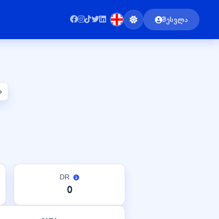
შესვლა
ა
DR
0
ვადა