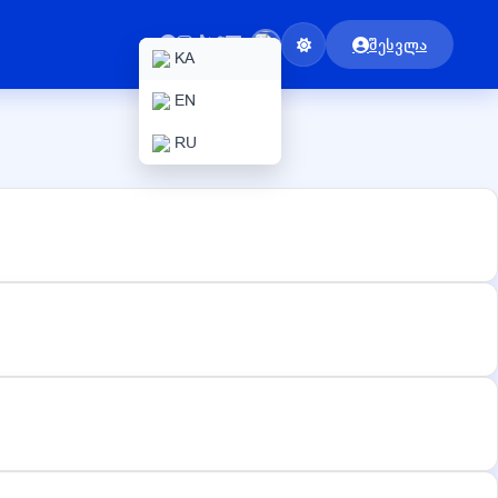
შესვლა
KA
EN
RU