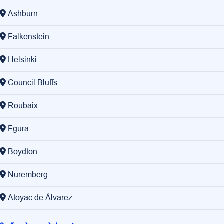
Ashburn
Falkenstein
Helsinki
Council Bluffs
Roubaix
Fgura
Boydton
Nuremberg
Atoyac de Álvarez