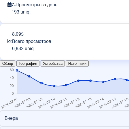
7-Просмотры за день
193 uniq.
8,095
Всего просмотров
6,882 uniq.
Обзор
География
Устройства
Источники
Вчера