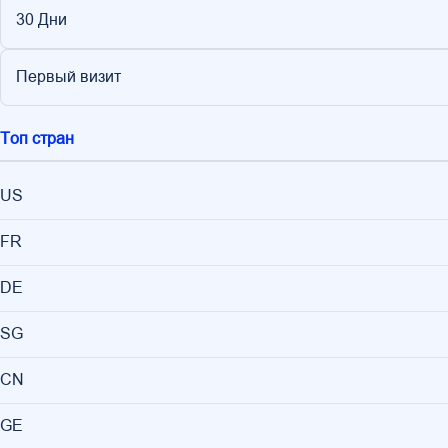
30 Дни
Первый визит
Топ стран
US
FR
DE
SG
CN
GE