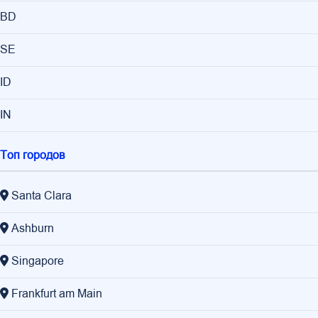
BD
SE
ID
IN
Топ городов
Santa Clara
Ashburn
Singapore
Frankfurt am Main