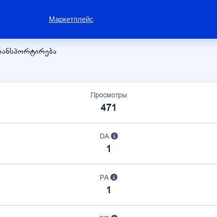
Маркетплейс
რანსპორტირება
Просмотры
471
DA
1
PA
1