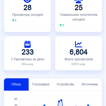
28
25
Просмотры сегодня
Уникальные посетители
сегодня
4
4
233
6,804
7-Просмотры за день
Всего просмотров
204 uniq.
5,913 uniq.
Обзор
География
Устройства
Источники