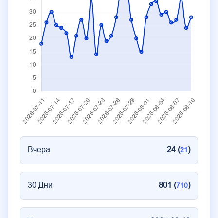
Вчера
24 (
)
21
30 Дни
801 (
)
710