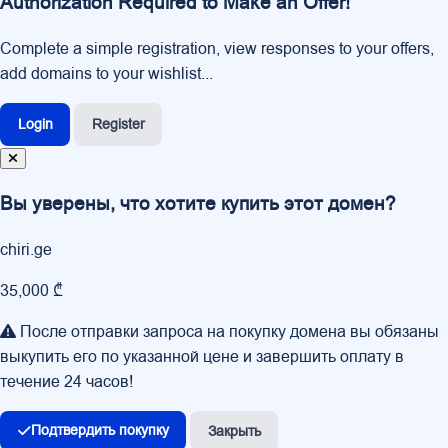
Authorization Required to Make an Offer!
Complete a simple registration, view responses to your offers,
add domains to your wishlist...
Login
Register
Вы уверены, что хотите купить этот домен?
chiri.ge
35,000 ₾
После отправки запроса на покупку домена вы обязаны
выкупить его по указанной цене и завершить оплату в
течение 24 часов!
Подтвердить покупку
Закрыть