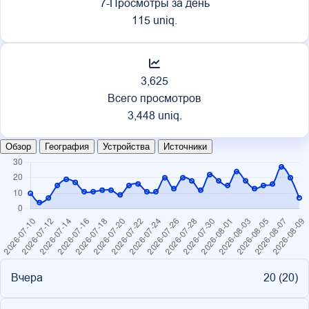
7-Просмотры за день
115 uniq.
3,625
Всего просмотров
3,448 uniq.
Обзор
География
Устройства
Источники
Вчера
20 (
20
)