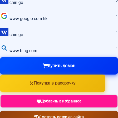
2
chiri.ge
1
www.google.com.hk
1
chiri.ge
1
www.bing.com
Купить домен
Покупка в рассрочку
Добавить в избранное
Смотреть историю сайта