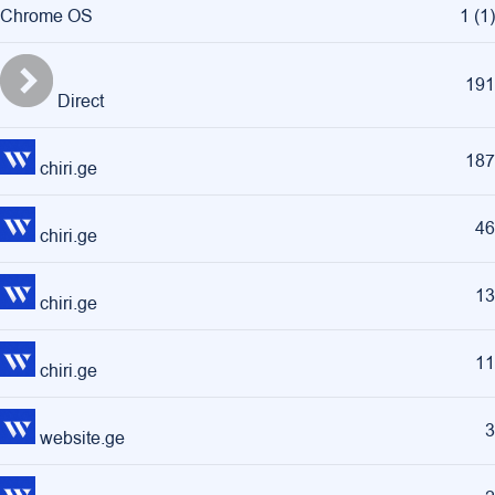
Chrome OS
1
(
1
)
191
Direct
187
chiri.ge
46
chiri.ge
13
chiri.ge
11
chiri.ge
3
website.ge