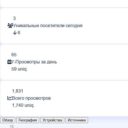
3
Уникальные посетители сегодня
6
65
7-Просмотры за день
59 uniq.
1,831
Всего просмотров
1,740 uniq.
Обзор
География
Устройства
Источники