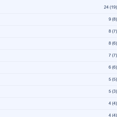
24
(
19
)
9
(
8
)
8
(
7
)
8
(
6
)
7
(
7
)
6
(
6
)
5
(
5
)
5
(
3
)
4
(
4
)
4
(
4
)