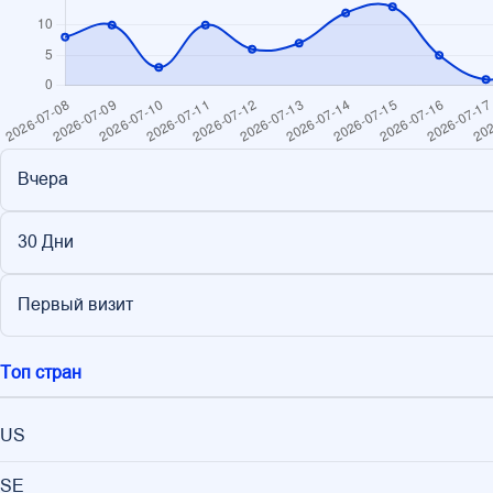
Вчера
30 Дни
Первый визит
Топ стран
US
SE