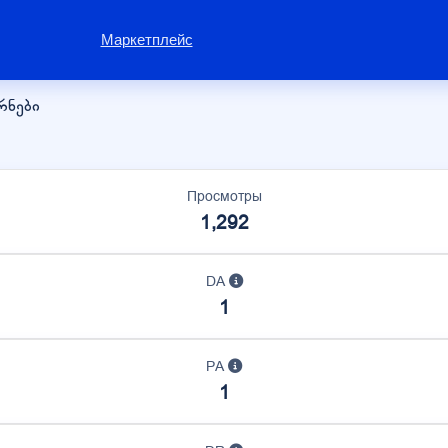
Маркетплейс
რნები
Просмотры
1,292
DA
1
PA
1