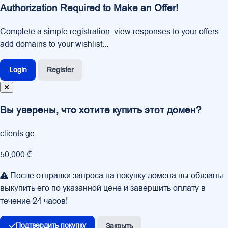
Authorization Required to Make an Offer!
Complete a simple registration, view responses to your offers,
add domains to your wishlist...
Login
Register
Вы уверены, что хотите купить этот домен?
clients.ge
50,000 ₾
После отправки запроса на покупку домена вы обязаны
выкупить его по указанной цене и завершить оплату в
течение 24 часов!
Подтвердить покупку
Закрыть