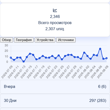
2,346
Всего просмотров
2,307 uniq.
Обзор
География
Устройства
Источники
Вчера
6 (
6
)
30 Дни
297 (
283
)