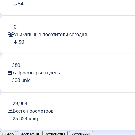
54
0
Уникальные посетители сегодня
50
380
7-Просмотры за день
338 uniq.
29,964
Всего просмотров
25,324 uniq.
Обзор
География
Устройства
Источники