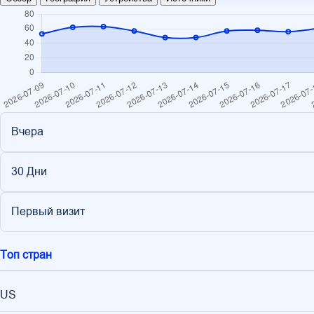
Вчера
30 Дни
Первый визит
Топ стран
US