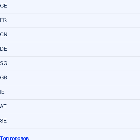
GE
FR
CN
DE
SG
GB
IE
AT
SE
Топ городов