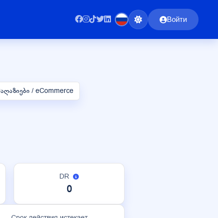
Войти
აღაზიები / eCommerce
DR
0
Срок действия истекает