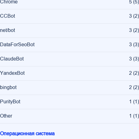
Chrome
5
(
5
)
CCBot
3
(
2
)
net/bot
3
(
2
)
DataForSeoBot
3
(
3
)
ClaudeBot
3
(
3
)
YandexBot
2
(
2
)
bingbot
2
(
2
)
PurityBot
1
(
1
)
Other
1
(
1
)
Операционная система