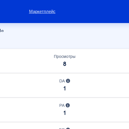
Маркетплейс
ბი
Просмотры
8
DA
1
PA
1